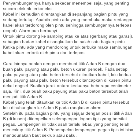
Penyambungannya hanya sekedar menempel saja, yang penting
secara elektrik terkoneksi.
Kabel ini kemudian direntangkan di sepanjang bagian pintu yang
sedang tertutup. Apabila pintu ada yang membuka maka rentangan
kabel akan terdorong oleh pintu sehingga sambungannya terlepas
(copot). Alarm pun berbunyi.
Untuk pintu dorong ke samping atau ke atas (gerbang atau garasi),
sebagian badan kabel disangkutkan ke salah satu bagian pintu.
Ketika pintu ada yang mendorong untuk terbuka maka sambungan
kabel akan tertarik oleh pintu dan terlepas.
Cara lainnya adalah dengan membuat titik A dan B dengan dua
buah paku payung atau paku beton ukuran pendek. Pada setiap
paku payung atau paku beton tersebut ditautkan kabel, lalu kedua
paku payung atau paku beton tersebut ditancapkan di kusen pintu
dekat engsel. Buatlah jarak antara keduanya beberapa centimeter
saja. Kini, dua buah paku payung atau paku beton tersebut telah
menjadi titik A dan B.
Kabel yang telah ditautkan ke titik A dan B di kusen pintu tersebut
lalu dihubungkan ke A dan B pada rangkaian alarm.
Setelah itu pada bagian pintu yang sejajar dengan posisi titik A dan
B (di kusen) ditempelkan selempengan logam tipis yang bersifat
pegas. Lempengan ini tidak usah terlalu lebar, yang penting telah
mencakup titik A dan B. Penempelan lempengan pegas tipis ini bisa
menggunakan baut sekrup atau paku.