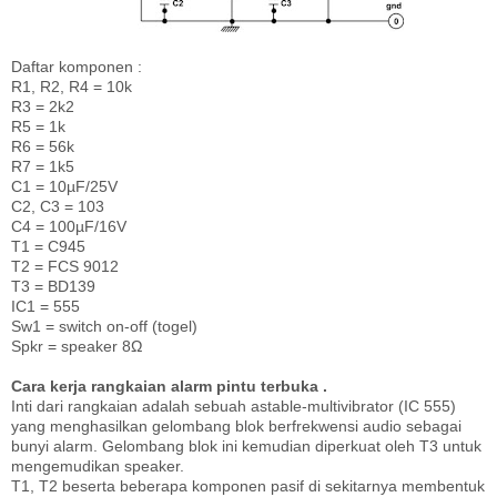
Daftar komponen :
R1, R2, R4 = 10k
R3 = 2k2
R5 = 1k
R6 = 56k
R7 = 1k5
C1 = 10µF/25V
C2, C3 = 103
C4 = 100µF/16V
T1 = C945
T2 = FCS 9012
T3 = BD139
IC1 = 555
Sw1 = switch on-off (togel)
Spkr = speaker 8Ω
Cara kerja rangkaian alarm pintu terbuka .
Inti dari rangkaian adalah sebuah astable-multivibrator (IC 555)
yang menghasilkan gelombang blok berfrekwensi audio sebagai
bunyi alarm. Gelombang blok ini kemudian diperkuat oleh T3 untuk
mengemudikan speaker.
T1, T2 beserta beberapa komponen pasif di sekitarnya membentuk