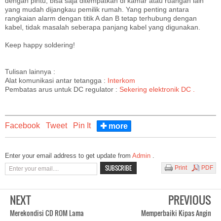
dengan pintu, bisa saja ditempatkan di kamar atau ruangan lain
yang mudah dijangkau pemilik rumah. Yang penting antara
rangkaian alarm dengan titik A dan B tetap terhubung dengan
kabel, tidak masalah seberapa panjang kabel yang digunakan.
Keep happy soldering!
Tulisan lainnya :
Alat komunikasi antar tetangga :
Interkom
Pembatas arus untuk DC regulator :
Sekering elektronik DC .
Facebook
Tweet
Pin It
✚ more
Enter your email address to get update from
Admin
.
Print
PDF
NEXT
PREVIOUS
Merekondisi CD ROM Lama
Memperbaiki Kipas Angin