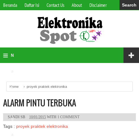
Beranda
Daftar Isi
Contact Us
About
Disclaimer
Search
≡
✚
N
a
Home
v
›
proyek praktek elektronika
ALARM PINTU TERBUKA
i
SANDI SB
10/01/2015
WITH
1 COMMENT
g
Tags :
proyek praktek elektronika
a