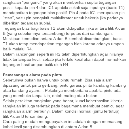
rangkaian “pengunci” yang akan memberikan suplai tegangan
positif kepada pin 4 dari IC1 apabila sekali saja inputnya (basis T1)
mendapatkan tegangan bias positif. Pin 4 pada IC1 merupakan pin
“start”, yaitu pin pengaktif multivibrator untuk bekerja jika padanya
diberikan tegangan suplai.
Tegangan bias bagi basis T1 akan didapatkan jika antara titik A dan
B (yang sebelumnya tersambung) terputus dari sambungan.
Meskipun kemudian antara A dan B kembali disambungkan, basis
T1 akan tetap mendapatkan tegangan bias karena adanya umpan
balik melalui R4.
Dalam rancangan seperti ini R2 telah diperhitungkan agar nilainya
tidak terlampau kecil, sebab jika terlalu kecil akan dapat me-nol-kan
tegangan hasil umpan balik oleh R4.
Pemasangan alarm pada pintu .
Sebetulnya bukan hanya untuk pintu rumah. Bisa saja alarm
dipasang untuk pintu gerbang, pintu garasi, pintu kandang kambing
atau kandang ayam.... Pokoknya memberitahu apabila pintu ada
yang membuka tanpa izin, entah maling atau bukan…
Selain perakitan rangkaian yang benar, kunci keberhasilan kinerja
rangkaian ini juga terletak pada bagaimana membuat pemicu agar
rangkaian alarm berbunyi. Dalam kondisi normal (pintu tertutup)
titik A dan B tersambung.
Cara paling mudah mengupayakan ini adalah dengan memasang
kabel kecil yang disambungkan di antara A dan B.