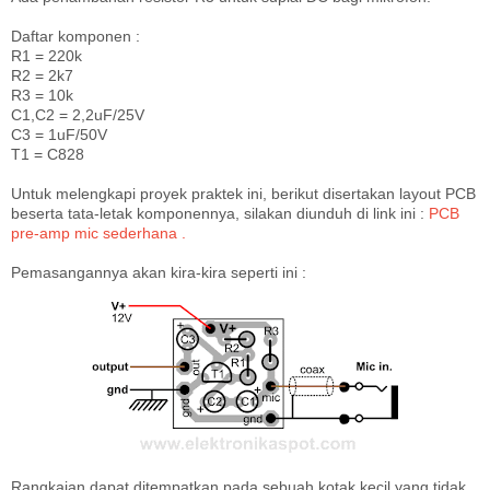
Daftar komponen :
R1 = 220k
R2 = 2k7
R3 = 10k
C1,C2 = 2,2uF/25V
C3 = 1uF/50V
T1 = C828
Untuk melengkapi proyek praktek ini, berikut disertakan layout PCB
beserta tata-letak komponennya, silakan diunduh di link ini :
PCB
pre-amp mic sederhana .
Pemasangannya akan kira-kira seperti ini :
Rangkaian dapat ditempatkan pada sebuah kotak kecil yang tidak