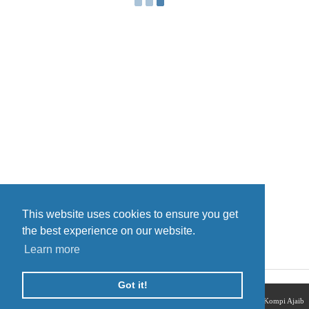
This website uses cookies to ensure you get
Home
the best experience on our website.
View web version
Learn more
Got it!
Copyright © 2013.
Elektronika Spot
- All Rights Reserved | Template Created by
Kompi Ajaib