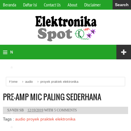
Beranda
Daftar Isi
Contact Us
About
Disclaimer
Search
≡
✚
N
a
Home
v
›
audio
›
proyek praktek elektronika
PRE-AMP MIC PALING SEDERHANA
i
SANDI SB
12/19/2019
WITH
5 COMMENTS
g
Tags :
audio
proyek praktek elektronika
a