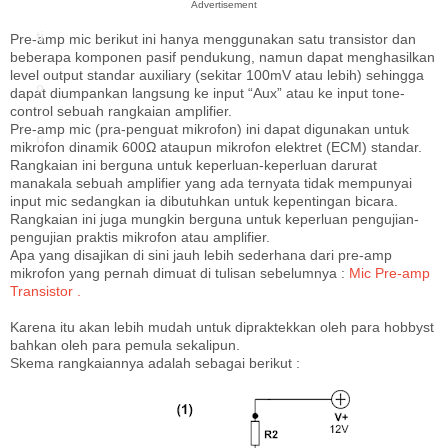
Advertisement
ti
Pre-amp mic berikut ini hanya menggunakan satu transistor dan
beberapa komponen pasif pendukung, namun dapat menghasilkan
level output standar auxiliary (sekitar 100mV atau lebih) sehingga
o
dapat diumpankan langsung ke input “Aux” atau ke input tone-
control sebuah rangkaian amplifier.
Pre-amp mic (pra-penguat mikrofon) ini dapat digunakan untuk
n
mikrofon dinamik 600Ω ataupun mikrofon elektret (ECM) standar.
Rangkaian ini berguna untuk keperluan-keperluan darurat
manakala sebuah amplifier yang ada ternyata tidak mempunyai
input mic sedangkan ia dibutuhkan untuk kepentingan bicara.
Rangkaian ini juga mungkin berguna untuk keperluan pengujian-
pengujian praktis mikrofon atau amplifier.
Apa yang disajikan di sini jauh lebih sederhana dari pre-amp
mikrofon yang pernah dimuat di tulisan sebelumnya :
Mic Pre-amp
Transistor .
Karena itu akan lebih mudah untuk dipraktekkan oleh para hobbyst
bahkan oleh para pemula sekalipun.
Skema rangkaiannya adalah sebagai berikut :